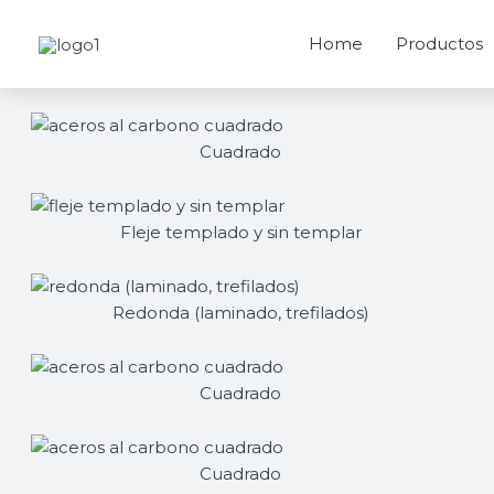
Ir
al
Home
Productos
contenido
Cuadrado
SAE 1010
Fleje templado y sin templar
SAE 1070
Redonda (laminado, trefilados)
SAE 12L14 / 1212
Cuadrado
SAE 1045
Cuadrado