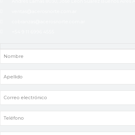
Andrés Lamas 8030, José León Suarez Buenos Aires 
ventas@acerosnorte.com.ar
cobranzas@acerosnorte.com.ar
+54 9 11 6996 4555