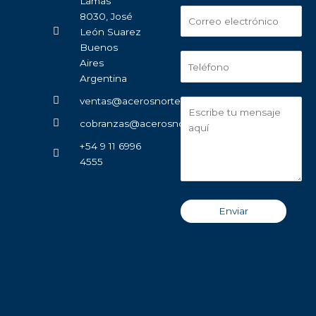
Lamas
8030, José
León Suarez
Buenos
Aires
Argentina
ventas@acerosnorte.com.ar
cobranzas@acerosnorte.com.ar
+54 9 11 6996
4555