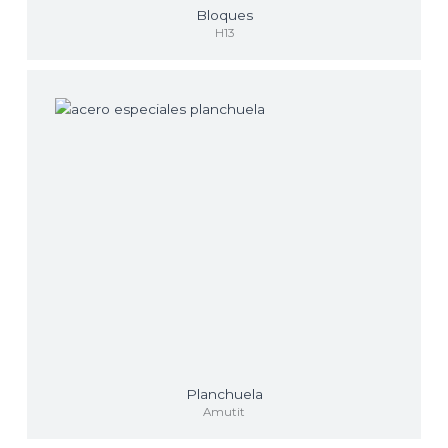
Bloques
H13
Planchuela
Amutit