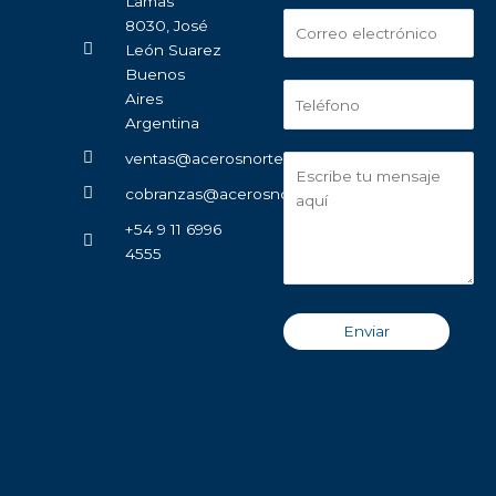
Lamas
8030, José
León Suarez
Buenos
Aires
Argentina
ventas@acerosnorte.com.ar
cobranzas@acerosnorte.com.ar
+54 9 11 6996
4555