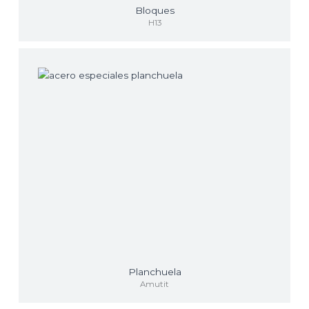
Bloques
H13
Planchuela
Amutit