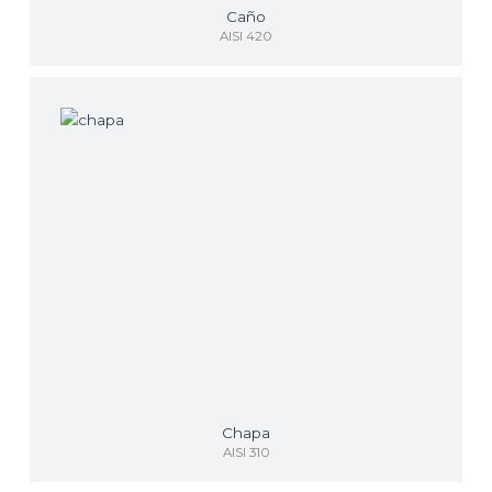
Caño
AISI 420
Chapa
AISI 310