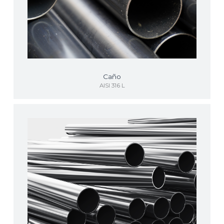
Caño
AISI 316 L