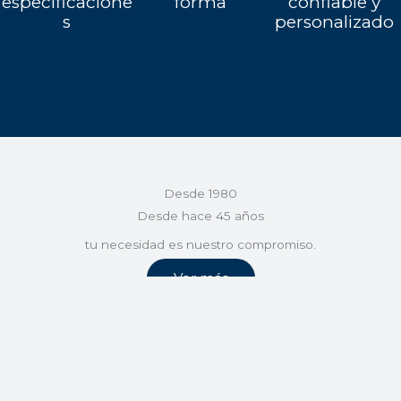
especificacione
forma
confiable y
s
personalizado
Desde 1980
Desde hace 45 años
tu necesidad es nuestro compromiso.
Ver más