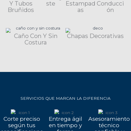
Y Tubos
ste
Estampad
Conducci
Bruñidos
as
ón
Caño Con Y Sin
Chapas Decorativas
Costura
SERVICIOS QUE MARCAN LA DIFERENCIA
Corte preciso
Entrega ágil
Asesoramiento
según tus
en tiempo y
técnico