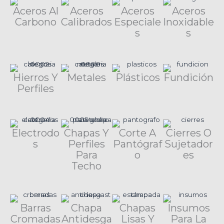
Aceros Al
Aceros
Aceros
Aceros
Carbono
Calibrados
Especiale
Inoxidable
s
s
Hierros Y
Metales
Plásticos
Fundición
Perfiles
Electrodo
Chapas Y
Corte A
Cierres O
s
Perfiles
Pantógraf
Sujetador
Para
o
es
Techo
Barras
Chapa
Chapas
Insumos
Cromadas
Antidesga
Lisas Y
Para La