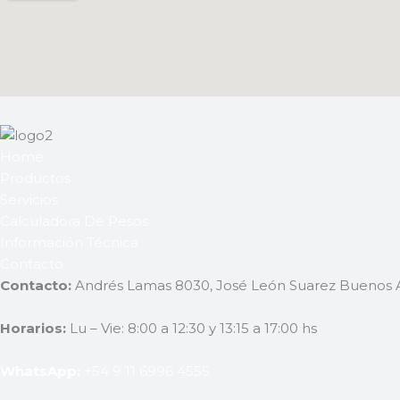
Home
Productos
Servicios
Calculadora De Pesos
Información Técnica
Contacto
Contacto:
Andrés Lamas 8030, José León Suarez Buenos A
Horarios:
Lu – Vie: 8:00 a 12:30 y 13:15 a 17:00 hs
WhatsApp:
+54 9 11 6996 4555